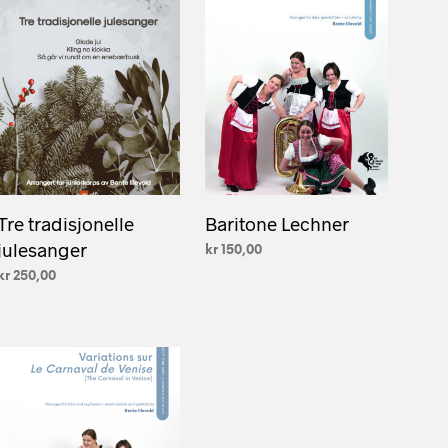
E
N
.
Tre tradisjonelle
Baritone Lechner
julesanger
kr
150,00
kr
250,00
LEGG I HANDLEKURV
LEGG I HANDLEKURV