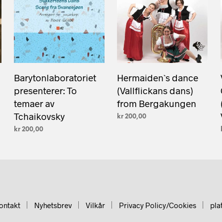
Barytonlaboratoriet
Hermaiden`s dance
presenterer: To
(Vallﬂickans dans)
temaer av
from Bergakungen
Tchaikovsky
kr
200,00
kr
200,00
LEGG I HANDLEKURV
LEGG I HANDLEKURV
ontakt
Nyhetsbrev
Vilkår
Privacy Policy/Cookies
pla