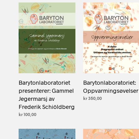
Barytonlaboratoriet
Barytonlaboratoriet:
presenterer: Gammel
Oppvarmingsøvelser
Jegermarsj av
kr
350,00
Frederik Schiöldberg
LEGG I HANDLEKURV
kr
100,00
LEGG I HANDLEKURV