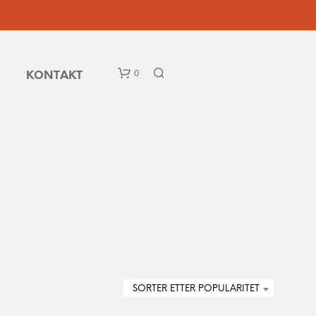
0
KONTAKT
D
U
H
A
SORTER ETTER POPULARITET
R
I