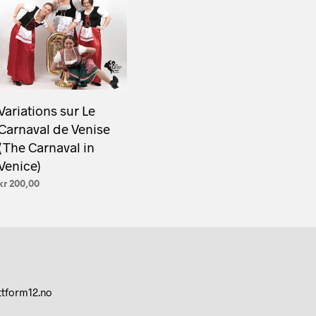
Variations sur Le
Carnaval de Venise
(The Carnaval in
Venice)
kr
200,00
LEGG I HANDLEKURV
ttform12.no