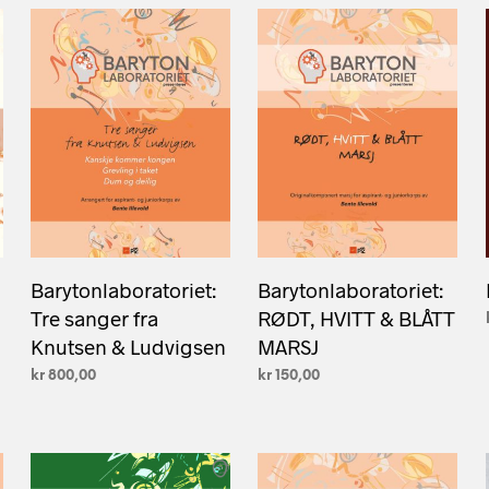
Barytonlaboratoriet:
Barytonlaboratoriet:
Tre sanger fra
RØDT, HVITT & BLÅTT
Knutsen & Ludvigsen
MARSJ
kr
800,00
kr
150,00
LEGG I HANDLEKURV
LEGG I HANDLEKURV