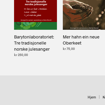
Barytonlaboratoriet:
Mer hahn ein neue
Tre tradisjonelle
Oberkeet
norske julesanger
kr
75,00
kr
250,00
LEGG I HANDLEKURV
LEGG I HANDLEKURV
Hjem
K