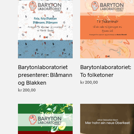
Barytonlaboratoriet
Barytonlaboratoriet:
presenterer: Blåmann
To folketoner
og Blakken
kr
200,00
kr
200,00
LEGG I HANDLEKURV
LEGG I HANDLEKURV