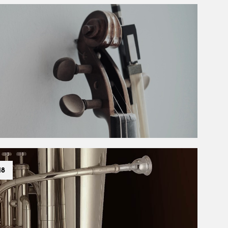
N
G
E
N
P
R
O
D
U
K
T
E
R
I
H
A
N
D
18
L
E
K
U
R
V