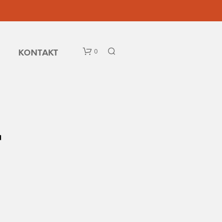
0
KONTAKT
r
D
U
H
A
R
I