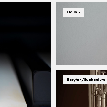
Fiolin
7
Baryton/Euphonium