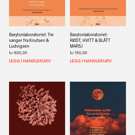
Barytonlaboratoriet: Tre
Barytonlaboratoriet:
sanger fra Knutsen &
RØDT, HVITT & BLÅTT
Ludvigsen
MARSJ
kr
800,00
kr
150,00
LEGG I HANDLEKURV
LEGG I HANDLEKURV