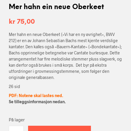
Mer hahn ein neue Oberkeet
kr
75,00
Mer hahn en neue Oberkeet («Vi har en ny øvrighet», BWV
212) er en av Johann Sebastian Bachs mest kjente verdslige
kantater. Den kalles også «Bauern-Kantate» («Bondekantate»);
Bachs opprinnelige betegnelse var Cantate burlesque. Dette
arrangementet har fire melodiske stemmer pluss slagverk, og
kan derfor også brukes i små korps. Det byr på ekstra
utfordringer i grovmessingstemmene, som følger den
originale generalbassen.
26 sid
PDF: Notene skal lastes ned.
Se tilleggsinformasjon nedan.
På lager