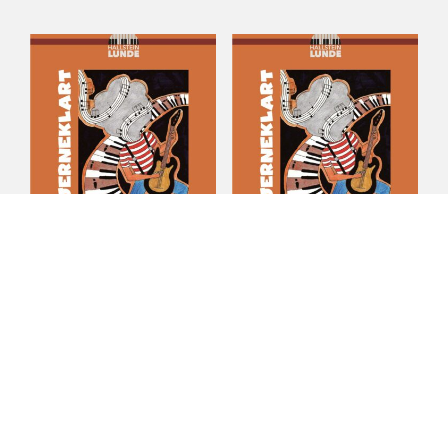
Leter
Slendrian
kr
18,75
kr
18,75
LEGG I HANDLEKURV
LEGG I HANDLEKURV