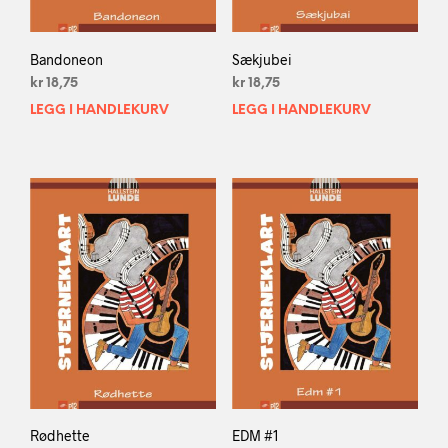
Bandoneon
Sækjubei
kr
18,75
kr
18,75
LEGG I HANDLEKURV
LEGG I HANDLEKURV
Rødhette
EDM #1