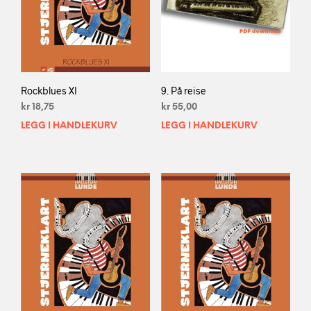
Rockblues XI
9. På reise
kr
18,75
kr
55,00
LEGG I HANDLEKURV
LEGG I HANDLEKURV