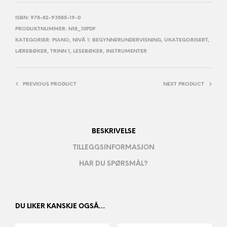
ISBN:
978-82-93585-19-0
PRODUKTNUMMER:
N18_10PDF
KATEGORIER:
PIANO
,
NIVÅ 1: BEGYNNERUNDERVISNING
,
UKATEGORISERT
,
LÆREBØKER
,
TRINN 1
,
LESEBØKER
,
INSTRUMENTER
PREVIOUS PRODUCT
NEXT PRODUCT
BESKRIVELSE
TILLEGGSINFORMASJON
HAR DU SPØRSMÅL?
DU LIKER KANSKJE OGSÅ…