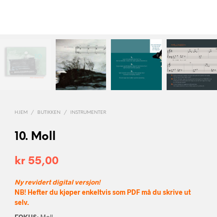
HJEM
/
BUTIKKEN
/
INSTRUMENTER
10. Moll
kr
55,00
Ny revidert digital versjon!
NB! Hefter du kjøper enkeltvis som PDF må du skrive ut
selv.