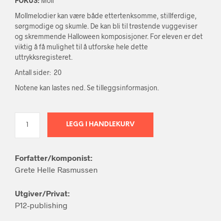
FOKUS:
Moll
Mollmelodier kan være både ettertenksomme, stillferdige,
sørgmodige og skumle. De kan bli til trøstende vuggeviser
og skremmende Halloween komposisjoner. For eleven er det
viktig å få mulighet til å utforske hele dette
uttrykksregisteret.
Antall sider: 20
Notene kan lastes ned. Se tilleggsinformasjon.
LEGG I HANDLEKURV
Forfatter/komponist:
Grete Helle Rasmussen
Utgiver/Privat:
P12-publishing