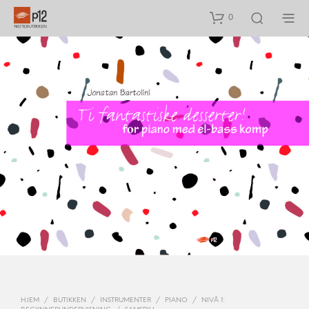
0
HJEM
/
BUTIKKEN
/
INSTRUMENTER
/
PIANO
/
NIVÅ 1: