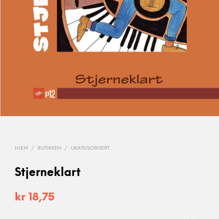
HJEM
/
BUTIKKEN
/
UKATEGORISERT
Stjerneklart
kr
18,75