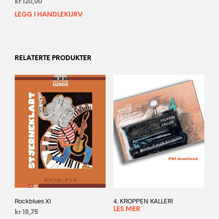
kr
120,00
LEGG I HANDLEKURV
RELATERTE PRODUKTER
Rockblues XI
4. KROPPEN KALLER!
LES MER
kr
18,75