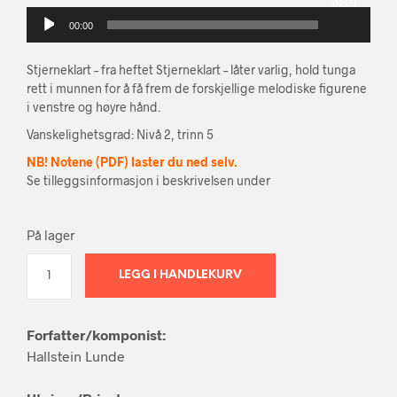
00:00
Lydavspiller
00:00
Stjerneklart – fra heftet Stjerneklart – låter varlig, hold tunga
rett i munnen for å få frem de forskjellige melodiske figurene
i venstre og høyre hånd.
Vanskelighetsgrad: Nivå 2, trinn 5
NB! Notene (PDF) laster du ned selv.
Se tilleggsinformasjon i beskrivelsen under
På lager
LEGG I HANDLEKURV
Forfatter/komponist:
Hallstein Lunde