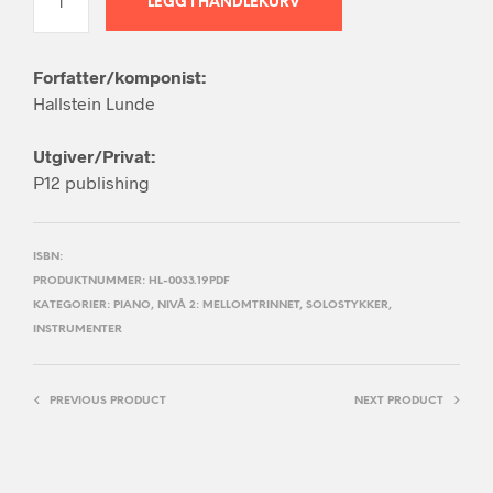
LEGG I HANDLEKURV
Forfatter/komponist:
Hallstein Lunde
Utgiver/Privat:
P12 publishing
ISBN:
PRODUKTNUMMER:
HL-0033.19PDF
KATEGORIER:
PIANO
,
NIVÅ 2: MELLOMTRINNET
,
SOLOSTYKKER
,
INSTRUMENTER
PREVIOUS PRODUCT
NEXT PRODUCT