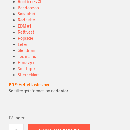
Rockblues XI
Bandoneon
Sækjubei
Rødhette
EDM #1
Rett vest
Popsicle
Leter
Slendrian
Tes mains
Himalaya
Snill tiger
Stjerneklart
PDF: Heftet lastes ned.
Se tilleggsinformasjon nedenfor.
På lager