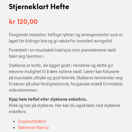
Stjerneklart Hefte
kr
120,00
Fengende melodier, heftige rytmer og arrangementer som er
laget for å klinge bra og gi valuta for investert øvingstid.
Forankret i en musikalsk tradisjon som pianoelevene raskt
føler seg hjemme i.
Stykkene er korte, de ligger godt i hendene og dette gir
elevene mulighet til å lære notene raskt. Lærer kan fokusere
på musikalsk uttrykk og god teknikk. Stykkene henvender seg
til elever på ulike ferdighetsnivå, fra ganske enkelt til middels
viderekommen.
Kjøp hele heftet eller stykkene enkeltvis.
Klikk og hør på stykkene. Her kan du også laste ned stykkene
enkeltvis:
Englandsbåten
Nærmere Narnia