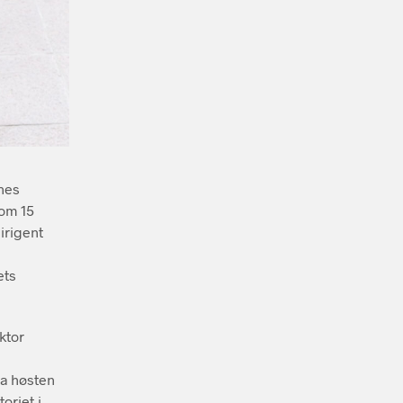
nes
om 15
irigent
ets
ktor
ra høsten
oriet i