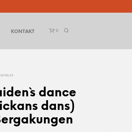
0
KONTAKT
NSEMBLER
iden`s dance
D
ickans dans)
U
H
Bergakungen
A
R
I