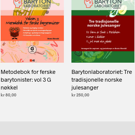
Metodebok for ferske
Barytonlaboratoriet: Tre
barytonister: vol 3 G
tradisjonelle norske
nøkkel
julesanger
kr
80,00
kr
250,00
LEGG I HANDLEKURV
LEGG I HANDLEKURV