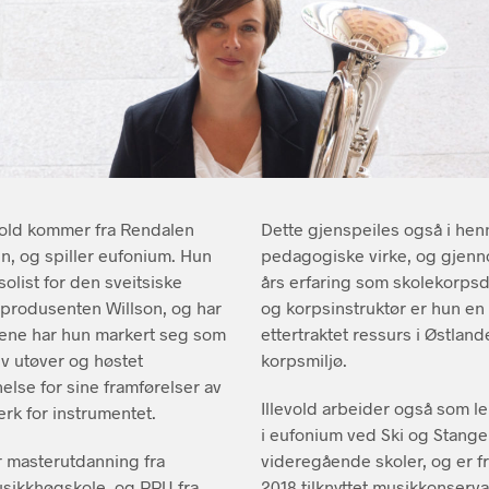
vold kommer fra Rendalen
Dette gjenspeiles også i hen
en, og spiller eufonium. Hun
pedagogiske virke, og gjenn
l solist for den sveitsiske
års erfaring som skolekorpsd
produsenten Willson, og har
og korpsinstruktør er hun en
rene har hun markert seg som
ettertraktet ressurs i Østland
iv utøver og høstet
korpsmiljø.
else for sine framførelser av
Illevold arbeider også som le
erk for instrumentet.
i eufonium ved Ski og Stange
ar masterutdanning fra
videregående skoler, og er f
sikkhøgskole, og PPU fra
2018 tilknyttet musikkonservat