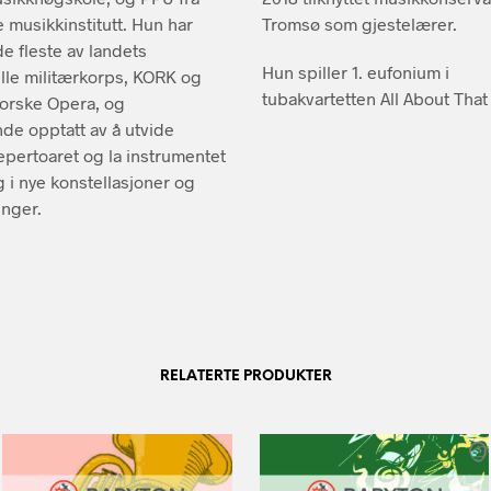
e musikkinstitutt. Hun har
Tromsø som gjestelærer.
de fleste av landets
Hun spiller 1. eufonium i
lle militærkorps, KORK og
tubakvartetten All About That
orske Opera, og
de opptatt av å utvide
pertoaret og la instrumentet
g i nye konstellasjoner og
nger.
RELATERTE PRODUKTER