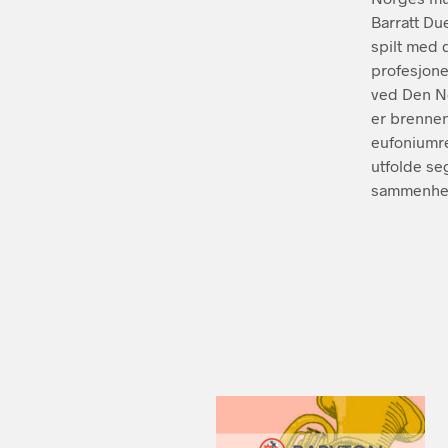
Barratt Du
spilt med 
profesjone
ved Den N
er brennen
eufoniumre
utfolde se
sammenhe