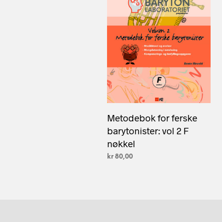
Metodebok for ferske
barytonister: vol 2 F
nøkkel
kr
80,00
LEGG I HANDLEKURV