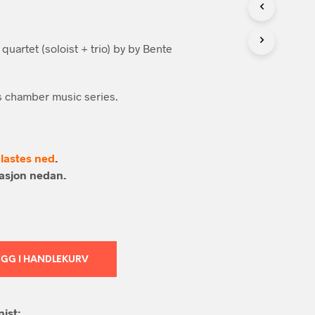
N
G
E
N
quartet (soloist + trio) by by Bente
P
R
O
ss chamber music series.
D
U
K
T
E
lastes ned
.
R
masjon nedan.
I
H
A
N
D
L
E
EGG I HANDLEKURV
K
U
R
ist:
V