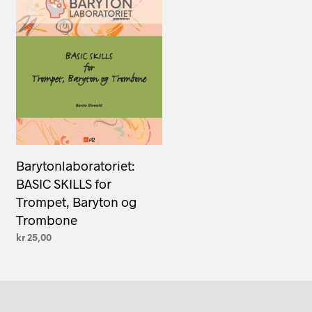
Barytonlaboratoriet:
BASIC SKILLS for
Trompet, Baryton og
Trombone
kr
25,00
LEGG I HANDLEKURV