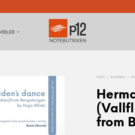
MBLER
HJEM
/
BUTIKKEN
/
E
Herma
(Vallﬂ
from 