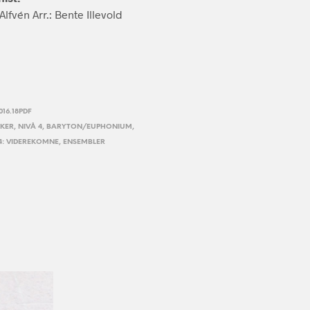
E
lfvén Arr.: Bente Illevold
N
.
016.18PDF
KER
,
NIVÅ 4
,
BARYTON/EUPHONIUM
,
4: VIDEREKOMNE
,
ENSEMBLER