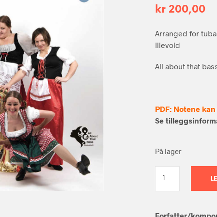
kr
200,00
Arranged for tuba 
Illevold
All about that ba
PDF: Notene kan 
Se tilleggsinfor
På lager
L
Forfatter/kompon