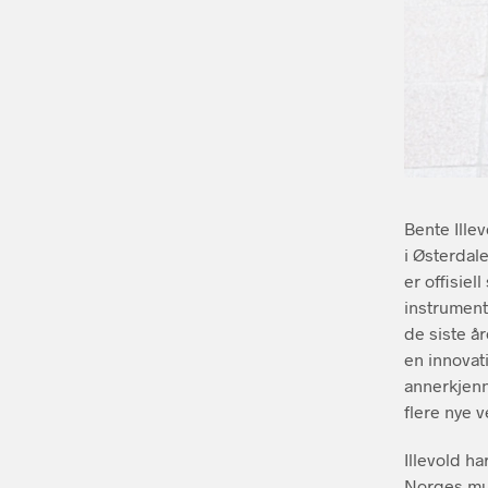
Bente Ille
i Østerdal
er offisiel
instrument
de siste å
en innovat
annerkjenn
flere nye v
Illevold h
Norges mu